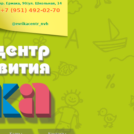
пр. Ермака, 90/ул. Школьная, 14
+7 (951) 492-02-70
@evrikacentr_nvh
Кадры
Контакты