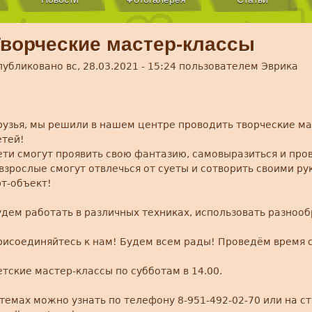
ворческие мастер-классы
публиковано
вс, 28.03.2021 - 15:24
пользователем
Эврика
рузья, мы решили в нашем центре проводить творческие ма
етей!
ети смогут проявить свою фантазию, самовыразиться и про
 взрослые смогут отвлечься от суеты и сотворить своими р
рт-объект!
удем работать в различных техниках, использовать разно
рисоединяйтесь к нам! Будем всем рады! Проведём время с
тские мастер-классы по субботам в 14.00.
 темах можно узнать по телефону 8-951-492-02-70 или на с